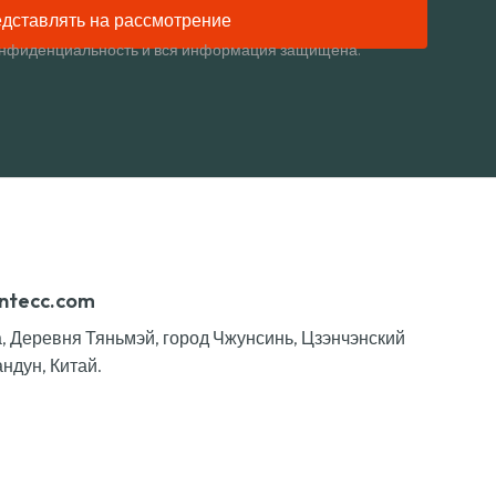
дставлять на рассмотрение
нфиденциальность и вся информация защищена.
ntecc.com
га, Деревня Тяньмэй, город Чжунсинь, Цзэнчэнский
ндун, Китай.