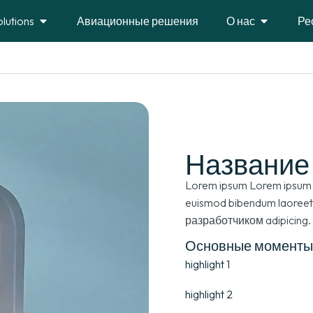
olutions
Авиационные решения
О нас
Ре
Название
Lorem ipsum Lorem ipsum d
euismod bibendum laoreet
разработчиком adipicing.
Основные моменты
highlight
1
highlight
2