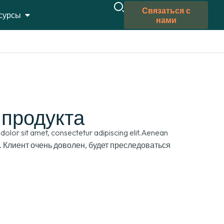
Связаться с
сурсы
нами
 продукта
olor sit amet
,
consectetur adipiscing elit.Aenean
. Клиент очень доволен, будет преследоваться