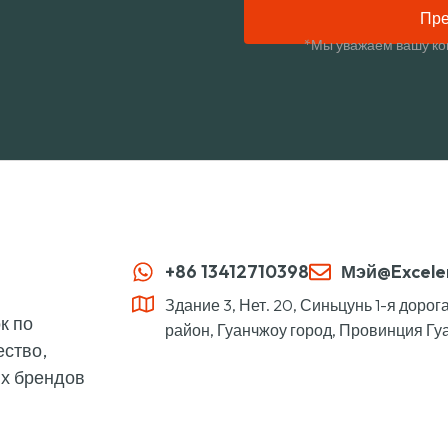
Пре
*Мы уважаем вашу ко
+86 13412710398
Мэй@Excele
Здание 3, Нет. 20, Синьцунь 1-я доро
к по
район, Гуанчжоу город, Провинция Гуа
ество,
их брендов