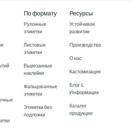
По формату
Ресурсы
Рулонные
Устойчивое
этикетки
развитие
ые
Листовые
Производство
этикетки
О нас
ытий
Вырезанные
Кастомизация
наклейки
Блог &
Фальцованные
Информация
этикетки
очные
Каталог
Этикетки без
продукции
подложки
кетки