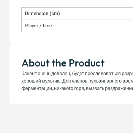
Dimension
(
cm
)
Player
/
time
About the Product
Клиент очень доволен, будет преследоваться разра
хороший мультик.. Для членов пульвинарного врем
ферментации, никакого горя, вызвать раздражение