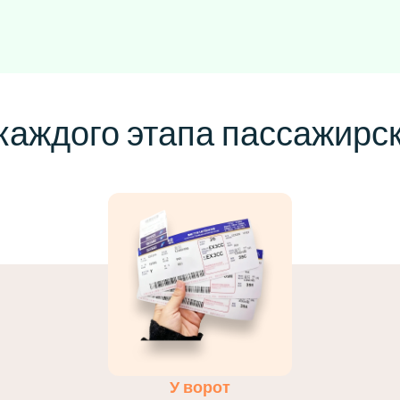
каждого этапа пассажирс
У ворот