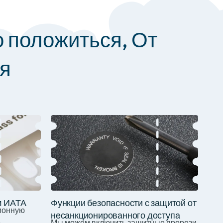
 положиться, От
ия
м ИАТА
Функции безопасности с защитой от
ионную
несанкционированного доступа
о
Мы можем включить защитные прорези