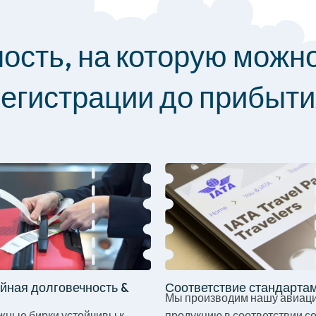
ость, на которую можно
егистрации до прибыт
йная долговечность &
Соответствие стандарта
Мы производим нашу авиац
жные бирки устойчивы к
продукцию в соответствии с