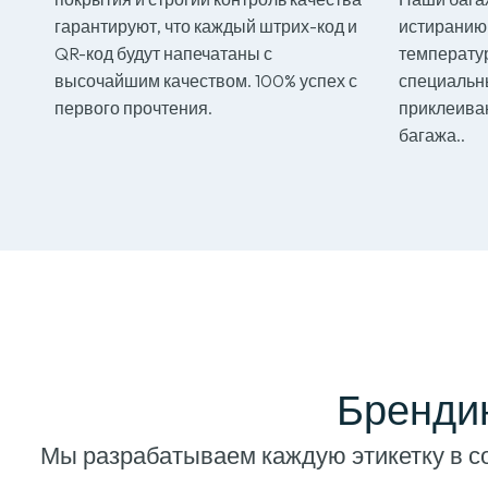
гарантируют, что каждый штрих-код и
истиранию,
QR-код будут напечатаны с
температур
высочайшим качеством. 100% успех с
специальн
первого прочтения.
приклеива
багажа..
Брендин
Мы разрабатываем каждую этикетку в с