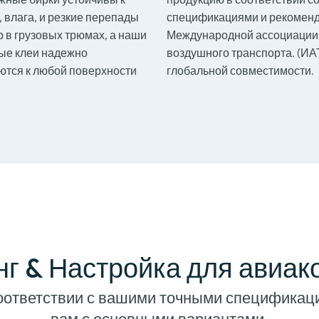
 влага, и резкие перепады
спецификациями и рекомен
 в грузовых трюмах, а наши
Международной ассоциации
ые клеи надежно
воздушного транспорта. (ИА
ются к любой поверхности
глобальной совместимости.
г & Настройка для авиа
оответствии с вашими точными спецификац
вам с основными вариантами.