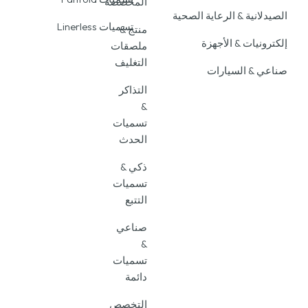
المخصصة
الصيدلانية & الرعاية الصحية
تسميات Linerless
منتج &
إلكترونيات & الأجهزة
ملصقات
التغليف
صناعي & السيارات
التذاكر
&
تسميات
الحدث
ذكي &
تسميات
التتبع
صناعي
&
تسميات
دائمة
التخصص