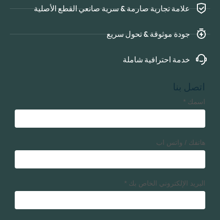
علامة تجارية صارمة & سرية صانعي القطع الأصلية
جودة موثوقة & تحول سريع
خدمة احترافية شاملة
اتصل بنا
اسمك
*
هاتفك / واتس اب
البريد الإلكتروني الخاص بك
*