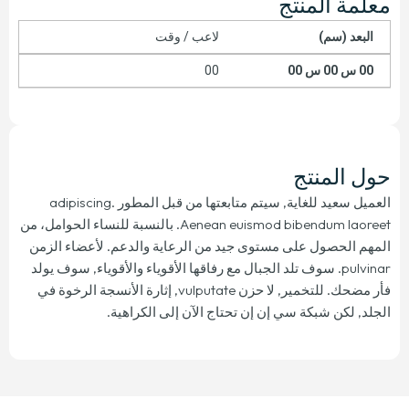
معلمة المنتج
البعد (سم)
لاعب / وقت
00 س 00 س 00
00
حول المنتج
العميل سعيد للغاية, سيتم متابعتها من قبل المطور adipiscing.
Aenean euismod bibendum laoreet. بالنسبة للنساء الحوامل، من
المهم الحصول على مستوى جيد من الرعاية والدعم. لأعضاء الزمن
pulvinar. سوف تلد الجبال مع رفاقها الأقوياء والأقوياء, سوف يولد
فأر مضحك. للتخمير, لا حزن vulputate, إثارة الأنسجة الرخوة في
الجلد, لكن شبكة سي إن إن تحتاج الآن إلى الكراهية.