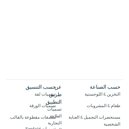
حسب الصناعة
عن
حسب التنسيق
طريق
التخزين & اللوجستية
تسميات لفة
التطبيق
طعام & المشروبات
تسميات الورقة
تسميات
العلامة
مستحضرات التجميل & العناية
ملصقات مقطوعة بالقالب
التجارية
الشخصية
تسميات Fanfold