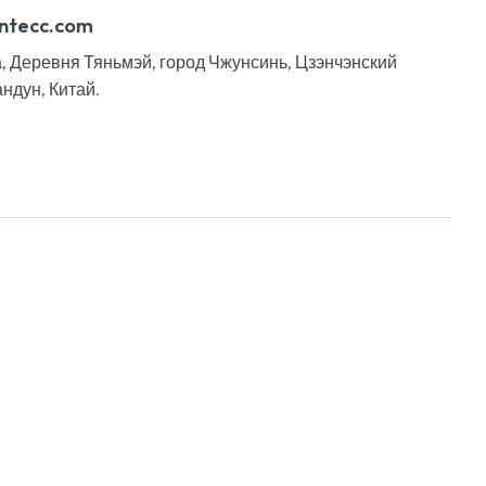
ntecc.com
га, Деревня Тяньмэй, город Чжунсинь, Цзэнчэнский
ндун, Китай.