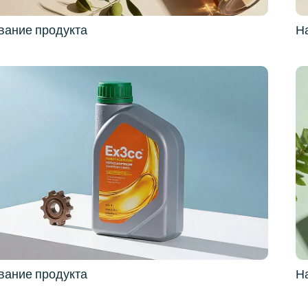
вание продукта
Н
вание продукта
Н