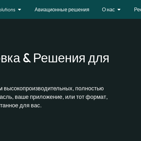
olutions
Авиационные решения
О нас
Ре
вка & Решения для
м высокопроизводительных, полностью
асль, ваше приложение, или тот формат,
отанное для вас.