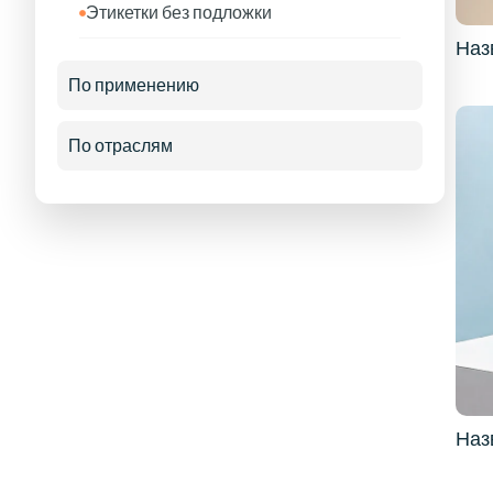
Этикетки без подложки
Наз
По применению
По отраслям
Наз