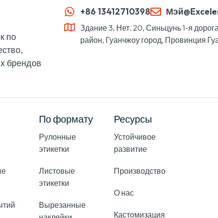
+86 13412710398
Мэй@Excele
Здание 3, Нет. 20, Синьцунь 1-я доро
к по
район, Гуанчжоу город, Провинция Гуа
ество,
их брендов
По формату
Ресурсы
Рулонные
Устойчивое
этикетки
развитие
ые
Листовые
Производство
этикетки
О нас
ытий
Вырезанные
Кастомизация
наклейки