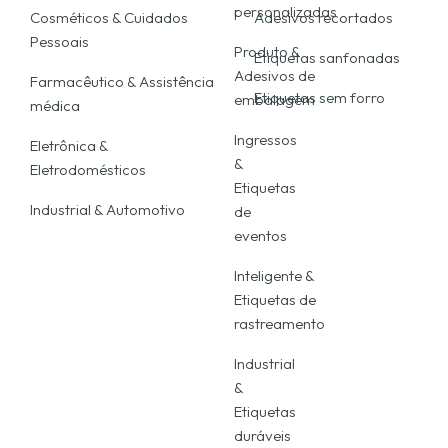
personalizadas
Cosméticos & Cuidados
Adesivos recortados
Pessoais
Produto &
Etiquetas sanfonadas
Adesivos de
Farmacêutico & Assistência
Etiquetas sem forro
embalagem
médica
Ingressos
Eletrônica &
&
Eletrodomésticos
Etiquetas
Industrial & Automotivo
de
eventos
Inteligente &
Etiquetas de
rastreamento
Industrial
&
Etiquetas
duráveis