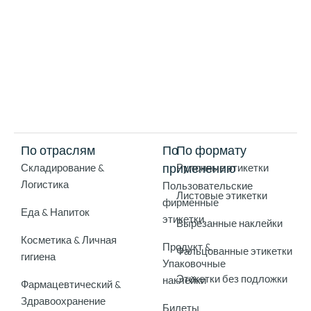
По отраслям
По
По формату
применению
Складирование &
Рулонные этикетки
Логистика
Пользовательские
Листовые этикетки
фирменные
Еда & Напиток
этикетки
Вырезанные наклейки
Косметика & Личная
Продукт &
Фальцованные этикетки
гигиена
Упаковочные
Этикетки без подложки
наклейки
Фармацевтический &
Здравоохранение
Билеты