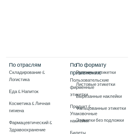
По отраслям
По
По формату
применению
Складирование &
Рулонные этикетки
Логистика
Пользовательские
Листовые этикетки
фирменные
Еда & Напиток
этикетки
Вырезанные наклейки
Косметика & Личная
Продукт &
Фальцованные этикетки
гигиена
Упаковочные
Этикетки без подложки
наклейки
Фармацевтический &
Здравоохранение
Билеты