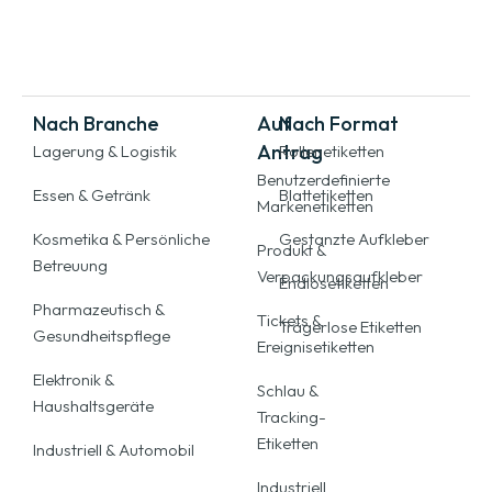
Nach Branche
Auf
Nach Format
Antrag
Lagerung & Logistik
Rollenetiketten
Benutzerdefinierte
Essen & Getränk
Blattetiketten
Markenetiketten
Kosmetika & Persönliche
Gestanzte Aufkleber
Produkt &
Betreuung
Verpackungsaufkleber
Endlosetiketten
Pharmazeutisch &
Tickets &
Trägerlose Etiketten
Gesundheitspflege
Ereignisetiketten
Elektronik &
Schlau &
Haushaltsgeräte
Tracking-
Etiketten
Industriell & Automobil
Industriell