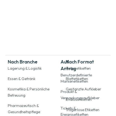
Nach Branche
Auf
Nach Format
Antrag
Lagerung & Logistik
Rollenetiketten
Benutzerdefinierte
Essen & Getränk
Blattetiketten
Markenetiketten
Kosmetika & Persönliche
Gestanzte Aufkleber
Produkt &
Betreuung
Verpackungsaufkleber
Endlosetiketten
Pharmazeutisch &
Tickets &
Trägerlose Etiketten
Gesundheitspflege
Ereignisetiketten