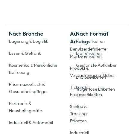
Nach Branche
Auf
Nach Format
Antrag
Lagerung & Logistik
Rollenetiketten
Benutzerdefinierte
Essen & Getränk
Blattetiketten
Markenetiketten
Kosmetika & Persönliche
Gestanzte Aufkleber
Produkt &
Betreuung
Verpackungsaufkleber
Endlosetiketten
Pharmazeutisch &
Tickets &
Trägerlose Etiketten
Gesundheitspflege
Ereignisetiketten
Elektronik &
Schlau &
Haushaltsgeräte
Tracking-
Etiketten
Industriell & Automobil
Industriell