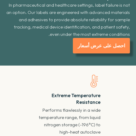
In pharmaceutical and healthcare settings
,
label failure is not
an option
.
Our labels are engineered with advanced materials
and adhesives to provide absolute reliability for sample
tracking
,
medical device identification
,
and patient safety
,
.
even under the most extreme conditions
احصل على عرض أسعار
Extreme Temperature
Resistance
Performs flawlessly in a wide
temperature range
,
from liquid
nitrogen storage
(-196
°C
)
to
high-heat autoclave