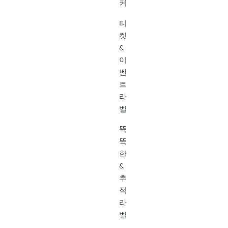
커
티
켓
&
이
벤
트
라
벨
똑
똑
한
&
추
적
라
벨