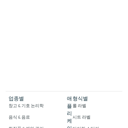
업종별
애
형식별
플
창고 & 기호 논리학
롤 라벨
리
음식 & 음료
시트 라벨
케