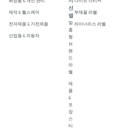
이
화장품 & 개인 관리
다이컷 스티커
션
제약 & 헬스케어
부채꼴 라벨
별
맞
전자제품 & 가전제품
라이너리스 라벨
춤
산업용 & 자동차
형
브
랜
드
라
벨
제
품
&
포
장
스
티