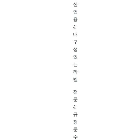
산
업
용
&
내
구
성
있
는
라
벨
전
문
&
규
정
준
수