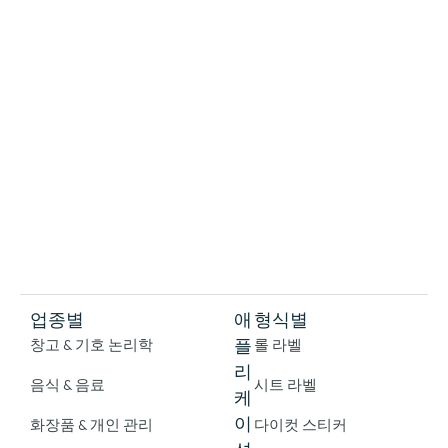
업종별
애
형식별
플
창고 & 기호 논리학
롤 라벨
리
음식 & 음료
시트 라벨
케
이
화장품 & 개인 관리
다이컷 스티커