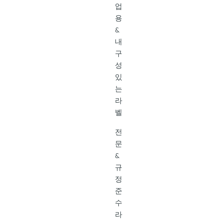
업
용
&
내
구
성
있
는
라
벨
전
문
&
규
정
준
수
라