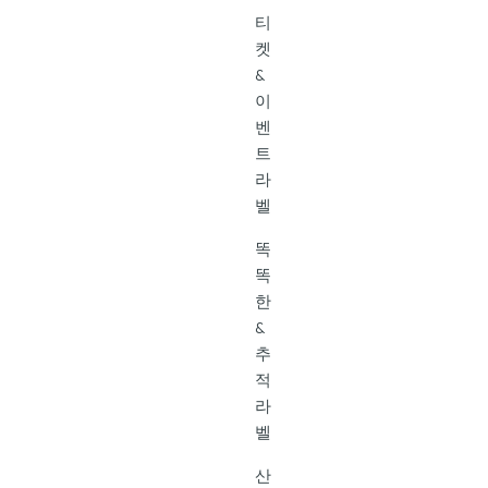
티
켓
&
이
벤
트
라
벨
똑
똑
한
&
추
적
라
벨
산