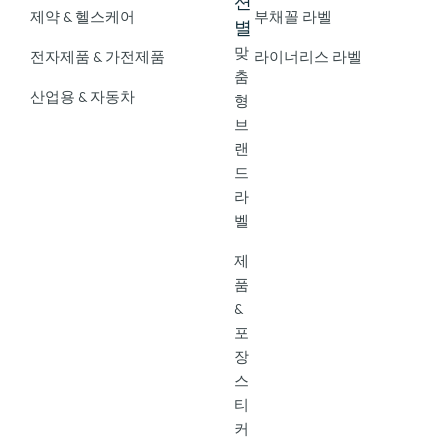
션
제약 & 헬스케어
부채꼴 라벨
별
맞
전자제품 & 가전제품
라이너리스 라벨
춤
산업용 & 자동차
형
브
랜
드
라
벨
제
품
&
포
장
스
티
커