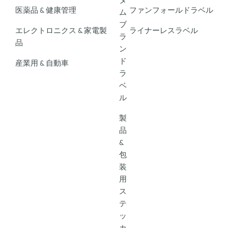
医薬品 & 健康管理
ファンフォールドラベル
ム
ブ
エレクトロニクス & 家電製
ライナーレスラベル
ラ
品
ン
ド
産業用 & 自動車
ラ
ベ
ル
製
品
&
包
装
用
ス
テ
ッ
カ