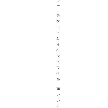
ー
チ
ケ
ッ
ト
&
イ
ベ
ン
ト
ラ
ベ
ル
頭
い
い
&