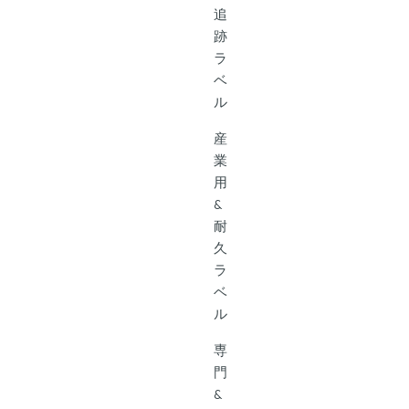
追
跡
ラ
ベ
ル
産
業
用
&
耐
久
ラ
ベ
ル
専
門
&