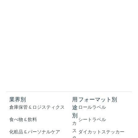
業界別
用
フォーマット別
途
倉庫保管 & ロジスティクス
ロールラベル
別
食べ物 & 飲料
シートラベル
カ
ス
化粧品 & パーソナルケア
ダイカットステッカー
タ