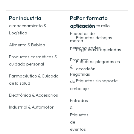
Por industria
Por
Por formato
aplicación
almacenamiento &
Etiquetas en rollo
Logística
Etiquetas de
Etiquetas de hojas
marca
Alimento & Bebida
personalizadas
Pegatinas troqueladas
Productos cosméticos &
Producto
Etiquetas plegadas en
cuidado personal
&
acordeón
Pegatinas
Farmacéutico & Cuidado
Etiquetas sin soporte
de
de la salud
embalaje
Electrónica & Accesorios
Entradas
Industrial & Automotor
&
Etiquetas
de
eventos