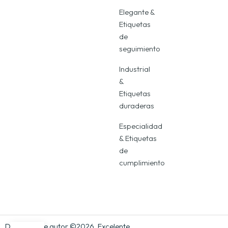
Elegante &
Etiquetas
de
seguimiento
Industrial
&
Etiquetas
duraderas
Especialidad
& Etiquetas
de
cumplimiento
Derechos de autor ©2026, Excelente