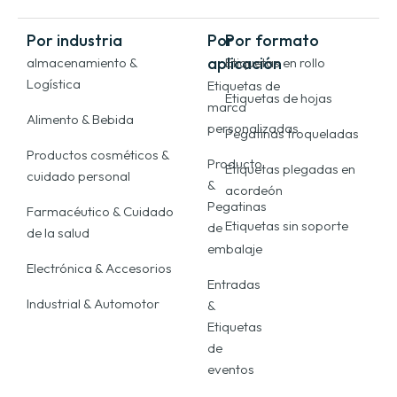
Por industria
Por
Por formato
aplicación
almacenamiento &
Etiquetas en rollo
Logística
Etiquetas de
Etiquetas de hojas
marca
Alimento & Bebida
personalizadas
Pegatinas troqueladas
Productos cosméticos &
Producto
Etiquetas plegadas en
cuidado personal
&
acordeón
Pegatinas
Farmacéutico & Cuidado
Etiquetas sin soporte
de
de la salud
embalaje
Electrónica & Accesorios
Entradas
Industrial & Automotor
&
Etiquetas
de
eventos