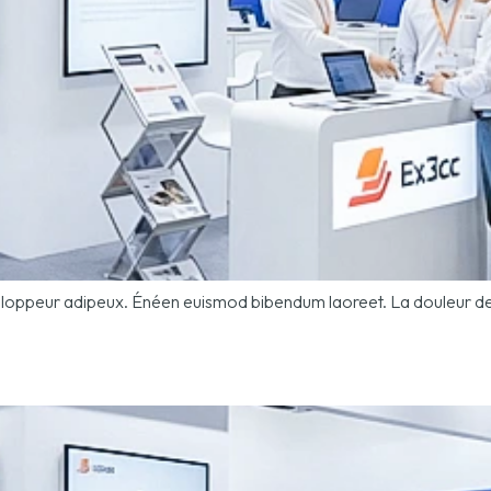
développeur adipeux. Énéen euismod bibendum laoreet. La douleur de