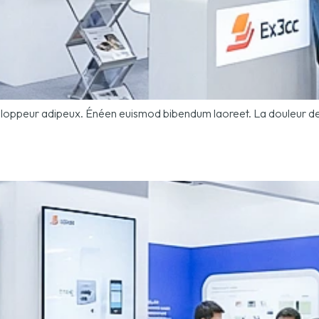
développeur adipeux. Énéen euismod bibendum laoreet. La douleur de