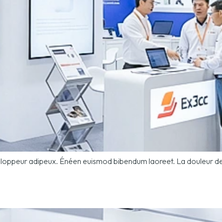
développeur adipeux. Énéen euismod bibendum laoreet. La douleur de